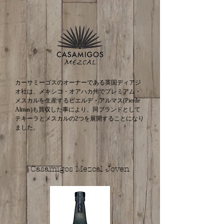
カーサミーゴスのオーナーである英国ディアジ
オ社は、メキシコ・オアハカ州でプレミアム・
メスカルを生産するピエルデ・アルマス(Pierde
Almas)も買収した事により、同ブランドとして
テキーラとメスカルの2つを展開することになり
ました。
Casamigos Mezcal Joven