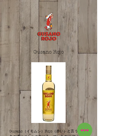
Gusano Rojo
Gusano
（イモムシ）
Rojo
（赤い）と言う商品